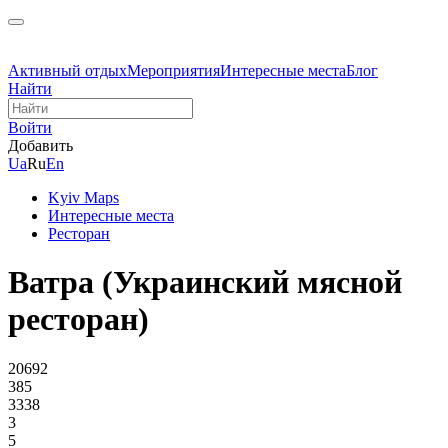
Активный отдых
Мероприятия
Интересные места
Блог
Найти
Войти
Добавить
Ua
Ru
En
Kyiv Maps
Интересные места
Ресторан
Ватра (Украинский мясной
ресторан)
20692
385
3338
3
5