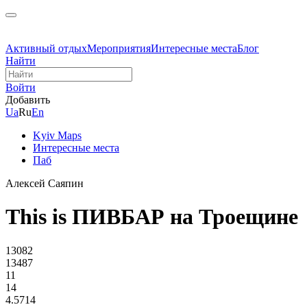
Активный отдых
Мероприятия
Интересные места
Блог
Найти
Войти
Добавить
Ua
Ru
En
Kyiv Maps
Интересные места
Паб
Алексей Саяпин
This is ПИВБАР на Троещине
13082
13487
11
14
4.5714