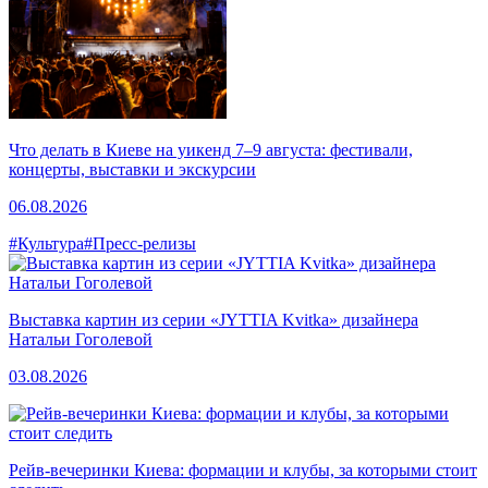
Что делать в Киеве на уикенд 7–9 августа: фестивали,
концерты, выставки и экскурсии
06.08.2026
#Культура
#Пресс-релизы
Выставка картин из серии «JYTTIA Kvitka» дизайнера
Натальи Гоголевой
03.08.2026
Рейв-вечеринки Киева: формации и клубы, за которыми стоит