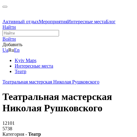
Активный отдых
Мероприятия
Интересные места
Блог
Найти
Войти
Добавить
Ua
Ru
En
Kyiv Maps
Интересные места
Театр
Театральная мастерская Николая Рушковского
Театральная мастерская
Николая Рушковского
12101
5738
Категория -
Театр