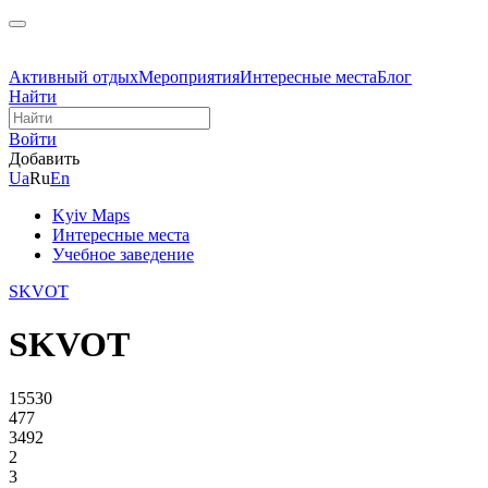
Активный отдых
Мероприятия
Интересные места
Блог
Найти
Войти
Добавить
Ua
Ru
En
Kyiv Maps
Интересные места
Учебное заведение
SKVOT
SKVOT
15530
477
3492
2
3