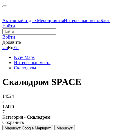
Активный отдых
Мероприятия
Интересные места
Блог
Найти
Войти
Добавить
Ua
Ru
En
Kyiv Maps
Интересные места
Скалодром
Скалодром SPACE
14524
2
12470
7
Категория -
Скалодром
Сохранить
Маршрут Google
Маршрут
Маршрут