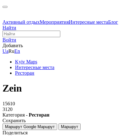
Активный отдых
Мероприятия
Интересные места
Блог
Найти
Войти
Добавить
Ua
Ru
En
Kyiv Maps
Интересные места
Ресторан
Zein
15610
3120
Категория -
Ресторан
Сохранить
Маршрут Google
Маршрут
Маршрут
Поделиться