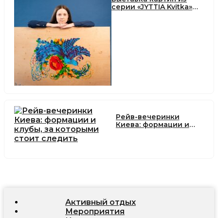
серии «JYTTIA Kvitka»
дизайнера Натальи
Гоголевой
Рейв-вечеринки
Киева: формации и
клубы, за которыми
стоит следить
Активный отдых
Мероприятия