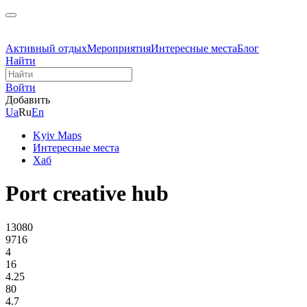
Активный отдых
Мероприятия
Интересные места
Блог
Найти
Войти
Добавить
Ua
Ru
En
Kyiv Maps
Интересные места
Хаб
Port creative hub
13080
9716
4
16
4.25
80
4.7