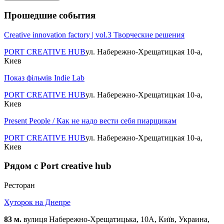
Прошедшие события
Сreative innovation factory | vol.3 Творческие решения
PORT CREATIVE HUB
ул. Набережно-Хрещатицкая 10-а,
Киев
Показ фільмів Indie Lab
PORT CREATIVE HUB
ул. Набережно-Хрещатицкая 10-а,
Киев
Present People / Как не надо вести себя пиарщикам
PORT CREATIVE HUB
ул. Набережно-Хрещатицкая 10-а,
Киев
Рядом с Port creative hub
Ресторан
Хуторок на Днепре
83 м.
вулиця Набережно-Хрещатицька, 10А, Київ, Украина,