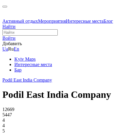
Активный отдых
Мероприятия
Интересные места
Блог
Найти
Войти
Добавить
Ua
Ru
En
Kyiv Maps
Интересные места
Бар
Podil East India Company
Podil East India Company
12669
5447
4
4
5