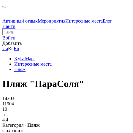
Активный отдых
Мероприятия
Интересные места
Блог
Найти
Войти
Добавить
Ua
Ru
En
Kyiv Maps
Интересные места
Пляж
Пляж "ПараСоля"
14303
11904
10
5
4.4
Категория -
Пляж
Сохранить