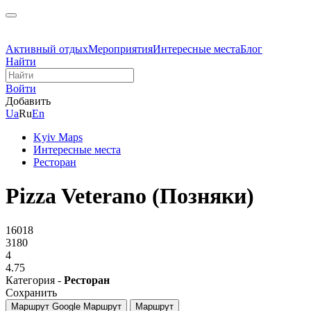
Активный отдых
Мероприятия
Интересные места
Блог
Найти
Войти
Добавить
Ua
Ru
En
Kyiv Maps
Интересные места
Ресторан
Pizza Veterano (Позняки)
16018
3180
4
4.75
Категория -
Ресторан
Сохранить
Маршрут Google
Маршрут
Маршрут