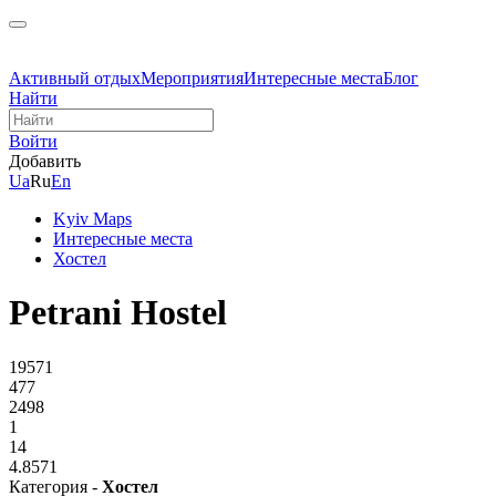
Активный отдых
Мероприятия
Интересные места
Блог
Найти
Войти
Добавить
Ua
Ru
En
Kyiv Maps
Интересные места
Хостел
Petrani Hostel
19571
477
2498
1
14
4.8571
Категория -
Хостел