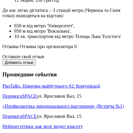
12 людей; 350 грн/год
До нас легко дістатись – 3 станції метро (Червона та Синя
гілки) знаходяться на відстані:
650 м від метро 'Університет',
950 м від метро 'Вокзальна',
10 хв. транспортом від метро 'Площа Льва Толстого'
Отзывы
Отзывы про организатора
0
Оставьте свой отзыв
Добавить отзыв
Прошедшие события
PlasTalks. Навички майбутнього #2: Комунікації
ПеремогаSPACE
ул. Ярославов Вал, 15
«Профилактика эмоционального выгорания» (Встреча №1)
ПеремогаSPACE
ул. Ярославов Вал, 15
Нейроестетика: как мозг видит красоту