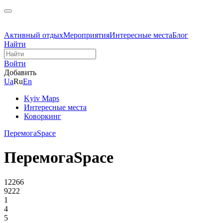
Активный отдых
Мероприятия
Интересные места
Блог
Найти
Войти
Добавить
Ua
Ru
En
Kyiv Maps
Интересные места
Коворкинг
ПеремогаSpace
ПеремогаSpace
12266
9222
1
4
5