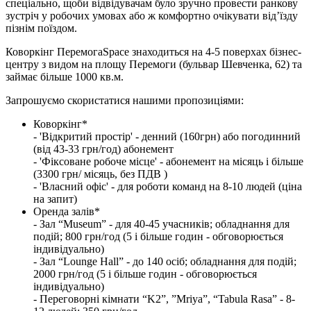
спеціально, щоби відвідувачам було зручно провести ранкову
зустріч у робочих умовах або ж комфортно очікувати від’їзду
пізнім поїздом.
Коворкінг ПеремогаSpace знаходиться на 4-5 поверхах бізнес-
центру з видом на площу Перемоги (бульвар Шевченка, 62) та
займає більше 1000 кв.м.
Запрошуємо скористатися нашими пропозиціями:
Коворкінг*
- 'Відкритий простір' - денний (160грн) або погодинний
(від 43-33 грн/год) абонемент
- 'Фіксоване робоче місце' - абонемент на місяць і більше
(3300 грн/ місяць, без ПДВ )
- 'Власний офіс' - для роботи команд на 8-10 людей (ціна
на запит)
Оренда залів*
- Зал “Museum” - для 40-45 учасників; обладнання для
подій; 800 грн/год (5 і більше годин - обговорюється
індивідуально)
- Зал “Lounge Hall” - до 140 осіб; обладнання для подій;
2000 грн/год (5 і більше годин - обговорюється
індивідуально)
- Переговорні кімнати “K2”, ”Mriya”, “Tabula Rasa” - 8-