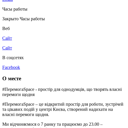
Часы работы
Закрыто
Часы работы
Веб
Сайт
Сайт
В соцсетях
Facebook
О месте
#ПеремогаSpace - простір для однодумців, що творять власні
перемоги щодня
#ПеремогаSpace – це відкритий простір для роботи, зустрічей
та цікавих подій у центрі Києва, створений надихати на
власні перемоги щодня.
Ми відчиняємося о 7 ранку та працюємо до 23.00 –