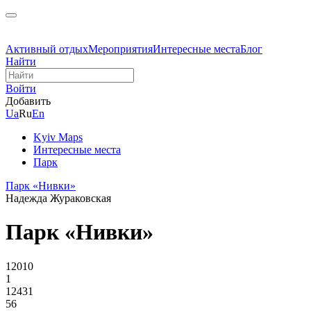
Активный отдых
Мероприятия
Интересные места
Блог
Найти
Войти
Добавить
Ua
Ru
En
Kyiv Maps
Интересные места
Парк
Парк «Нивки»
Надежда Жураковская
Парк «Нивки»
12010
1
12431
56