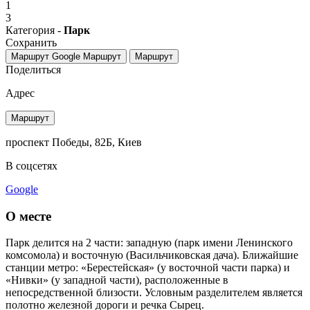
1
3
Категория -
Парк
Сохранить
Маршрут Google
Маршрут
Маршрут
Поделиться
Адрес
Маршрут
проспект Победы, 82Б, Киев
В соцсетях
Google
О месте
Парк делится на 2 части: западную (парк имени Ленинского
комсомола) и восточную (Васильчиковская дача). Ближайшие
станции метроː «Берестейская» (у восточной части парка) и
«Нивки» (у западной части), расположенные в
непосредственной близости. Условным разделителем является
полотно железной дороги и речка Сырец.