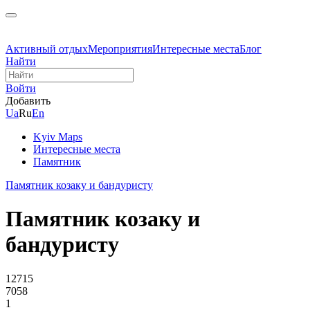
Активный отдых
Мероприятия
Интересные места
Блог
Найти
Войти
Добавить
Ua
Ru
En
Kyiv Maps
Интересные места
Памятник
Памятник козаку и бандуристу
Памятник козаку и
бандуристу
12715
7058
1