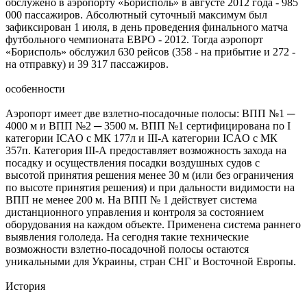
обслужено в аэропорту «Борисполь» в августе 2012 года - 985
000 пассажиров. Абсолютный суточный максимум был
зафиксирован 1 июля, в день проведения финального матча
футбольного чемпионата ЕВРО - 2012. Тогда аэропорт
«Борисполь» обслужил 630 рейсов (358 - на прибытие и 272 -
на отправку) и 39 317 пассажиров.
особенности
Аэропорт имеет две взлетно-посадочные полосы: ВПП №1 ─
4000 м и ВПП №2 ─ 3500 м. ВПП №1 сертифицирована по I
категории ICAO с МК 177л и III-А категории ICAO с МК
357п. Категория III-А предоставляет возможность захода на
посадку и осуществления посадки воздушных судов с
высотой принятия решения менее 30 м (или без ограничения
по высоте принятия решения) и при дальности видимости на
ВПП не менее 200 м. На ВПП № 1 действует система
дистанционного управления и контроля за состоянием
оборудования на каждом объекте. Применена система раннего
выявления гололеда. На сегодня такие технические
возможности взлетно-посадочной полосы остаются
уникальными для Украины, стран СНГ и Восточной Европы.
История