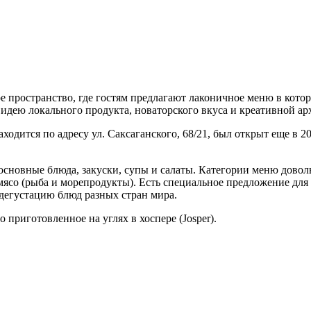
пространство, где гостям предлагают лаконичное меню в кото
дею локального продукта, новаторского вкуса и креативной ар
одится по адресу ул. Саксаганского, 68/21, был открыт еще в 2
 основные блюда, закуски, супы и салаты. Категории меню дово
е мясо (рыба и морепродукты). Есть специальное предложение д
ю-дегустацию блюд разных стран мира.
приготовленное на углях в хоспере (Josper).