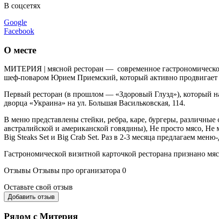
В соцсетях
Google
Facebook
О месте
МИТЕРИЯ | мясной ресторан — современное гастрономическое 
шеф-поваром Юрием Приемский, который активно продвигает и
Первый ресторан (в прошлом — «Здоровый Глузд»), который нах
дворца «Украина» на ул. Большая Васильковская, 114.
В меню представлены стейки, ребра, каре, бургеры, различные
австралийской и американской говядины), Не просто мясо, Н
Big Steaks Set и Big Crab Set. Раз в 2-3 месяца предлагаем мен
Гастрономической визитной карточкой ресторана признано мясо 
Отзывы
Отзывы про организатора
0
Оставьте свой отзыв
Добавить отзыв
Рядом с Митерия