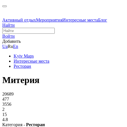
Активный отдых
Мероприятия
Интересные места
Блог
Найти
Войти
Добавить
Ua
Ru
En
Kyiv Maps
Интересные места
Ресторан
Митерия
20689
477
3556
2
15
4.8
Категория -
Ресторан