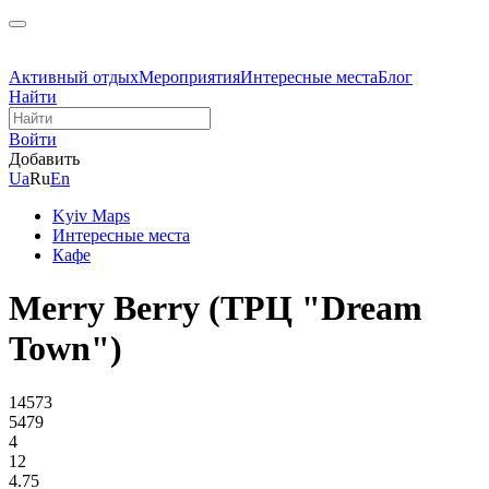
Активный отдых
Мероприятия
Интересные места
Блог
Найти
Войти
Добавить
Ua
Ru
En
Kyiv Maps
Интересные места
Кафе
Merry Berry (ТРЦ "Dream
Town")
14573
5479
4
12
4.75