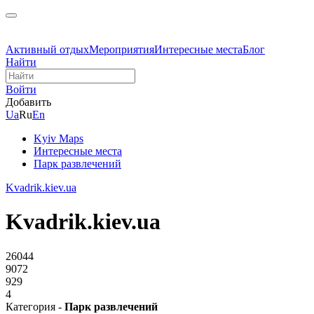
Активный отдых
Мероприятия
Интересные места
Блог
Найти
Войти
Добавить
Ua
Ru
En
Kyiv Maps
Интересные места
Парк развлечений
Kvadrik.kiev.ua
Kvadrik.kiev.ua
26044
9072
929
4
Категория -
Парк развлечений