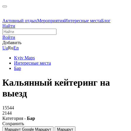
Активный отдых
Мероприятия
Интересные места
Блог
Найти
Войти
Добавить
Ua
Ru
En
Kyiv Maps
Интересные места
Бар
Кальянный кейтеринг на
выезд
15544
2144
Категория -
Бар
Сохранить
Маршрут Google
Маршрут
Маршрут