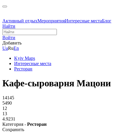
Активный отдых
Мероприятия
Интересные места
Блог
Найти
Войти
Добавить
Ua
Ru
En
Kyiv Maps
Интересные места
Ресторан
Кафе-сыроварня Мацони
14145
5490
12
13
4.9231
Категория -
Ресторан
Сохранить