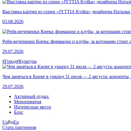
Выставка картин из серии «JYTTIA Kvitka» дизайнера Натальи
03.08.2026
Рейв-вечеринки Киева: формации и клубы, за которыми стоит 
29.07.2026
#Город
#Культура
Чем заняться в Киеве в уикенд 31 июля — 2 августа: концерты,
29.07.2026
Активный отдых
Мероприятия
Интересные места
Блог
Ua
Ru
En
Стать партнером