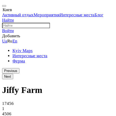
Киев
Активный отдых
Мероприятия
Интересные места
Блог
Найти
Войти
Добавить
Ua
Ru
En
Kyiv Maps
Интересные места
Ферма
Previous
Next
Jiffy Farm
17456
1
4506