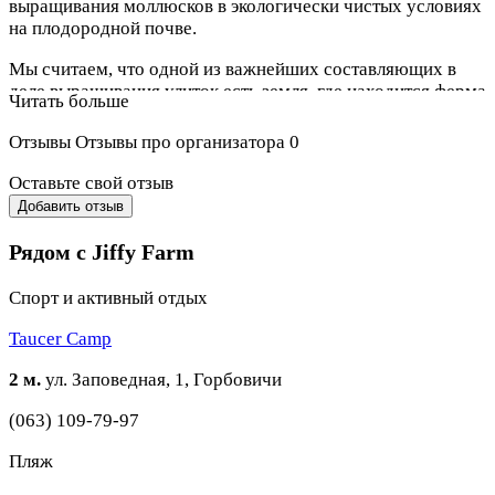
выращивания моллюсков в экологически чистых условиях
на плодородной почве.
Мы считаем, что одной из важнейших составляющих в
деле выращивания улиток есть земля, где находится ферма
Читать больше
JIFFY. Наша земля раньше не использовалась в сельском
хозяйстве, это целина, не загрязнена химикатами. А чтобы
Отзывы
Отзывы про организатора
0
обеспечить своей продукции высочайшее качество, мы
дополнительно очищаем воду, которой пользуемся на
Оставьте свой отзыв
ферме.
Добавить отзыв
Рядом с Jiffy Farm
Спорт и активный отдых
Taucer Camp
2 м.
ул. Заповедная, 1, Горбовичи
(063) 109-79-97
Пляж