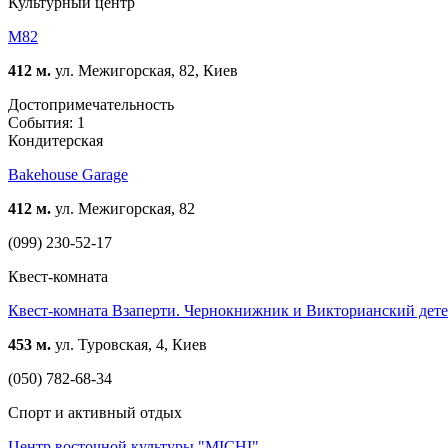
Культурный центр
М82
412 м.
ул. Межигорская, 82, Киев
Достопримечательность
События: 1
Кондитерская
Bakehouse Garage
412 м.
ул. Межигорская, 82
(099) 230-52-17
Квест-комната
Квест-комната Взаперти. Чернокнижник и Викторианский дет
453 м.
ул. Туровская, 4, Киев
(050) 782-68-34
Спорт и активный отдых
Центр восточной культуры "MICHI"