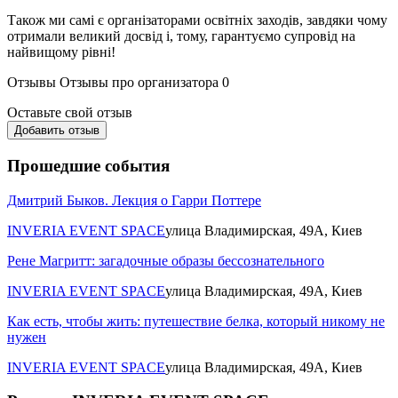
Також ми самі є організаторами освітніх заходів, завдяки чому
отримали великий досвід і, тому, гарантуємо супровід на
найвищому рівні!
Отзывы
Отзывы про организатора
0
Оставьте свой отзыв
Добавить отзыв
Прошедшие события
Дмитрий Быков. Лекция о Гарри Поттере
INVERIA EVENT SPACE
улица Владимирская, 49А, Киев
Рене Магритт: загадочные образы бессознательного
INVERIA EVENT SPACE
улица Владимирская, 49А, Киев
Как есть, чтобы жить: путешествие белка, который никому не
нужен
INVERIA EVENT SPACE
улица Владимирская, 49А, Киев