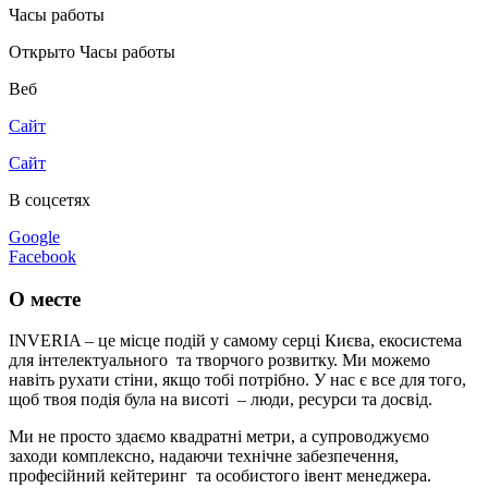
Часы работы
Открыто
Часы работы
Веб
Сайт
Сайт
В соцсетях
Google
Facebook
О месте
INVERIA – це місце подій у самому серці Києва, екосистема
для інтелектуального та творчого розвитку. Ми можемо
навіть рухати стіни, якщо тобі потрібно. У нас є все для того,
щоб твоя подія була на висоті – люди, ресурси та досвід.
Ми не просто здаємо квадратні метри, а супроводжуємо
заходи комплексно, надаючи технічне забезпечення,
професійний кейтеринг та особистого івент менеджера.