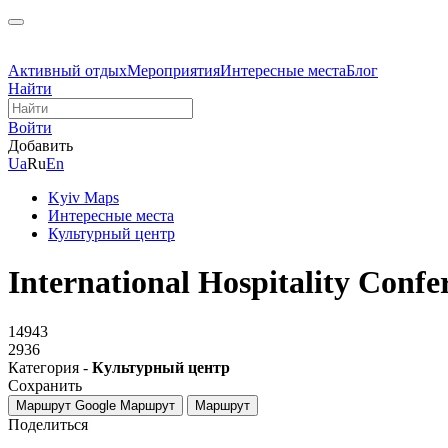
Активный отдых
Мероприятия
Интересные места
Блог
Найти
Войти
Добавить
Ua
Ru
En
Kyiv Maps
Интересные места
Культурный центр
International Hospitality Confe
14943
2936
Категория -
Культурный центр
Сохранить
Маршрут Google
Маршрут
Маршрут
Поделиться