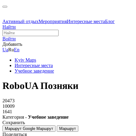
Активный отдых
Мероприятия
Интересные места
Блог
Найти
Войти
Добавить
Ua
Ru
En
Kyiv Maps
Интересные места
Учебное заведение
RoboUA Позняки
20473
10009
1641
Категория -
Учебное заведение
Сохранить
Маршрут Google
Маршрут
Маршрут
Поделиться