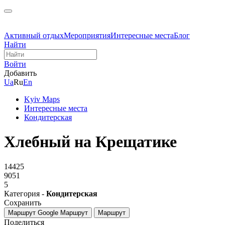
Активный отдых
Мероприятия
Интересные места
Блог
Найти
Войти
Добавить
Ua
Ru
En
Kyiv Maps
Интересные места
Кондитерская
Хлебный на Крещатике
14425
9051
5
Категория -
Кондитерская
Сохранить
Маршрут Google
Маршрут
Маршрут
Поделиться