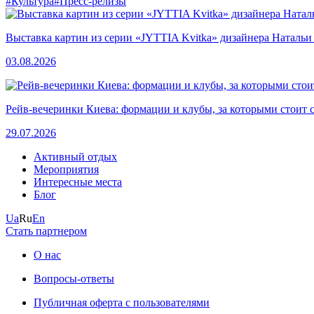
#Культура
#Пресс-релизы
Выставка картин из серии «JYTTIA Kvitka» дизайнера Натальи
03.08.2026
Рейв-вечеринки Киева: формации и клубы, за которыми стоит 
29.07.2026
Активный отдых
Мероприятия
Интересные места
Блог
Ua
Ru
En
Стать партнером
О нас
Вопросы-ответы
Публичная оферта с пользователями