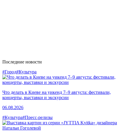
Последние новости
#Город
#Культура
Что делать в Киеве на уикенд 7–9 августа: фестивали,
концерты, выставки и экскурсии
06.08.2026
#Культура
#Пресс-релизы