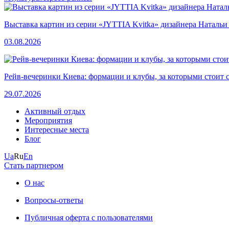
Выставка картин из серии «JYTTIA Kvitka» дизайнера Натальи
03.08.2026
Рейв-вечеринки Киева: формации и клубы, за которыми стоит 
29.07.2026
Активный отдых
Мероприятия
Интересные места
Блог
Ua
Ru
En
Стать партнером
О нас
Вопросы-ответы
Публичная оферта с пользователями