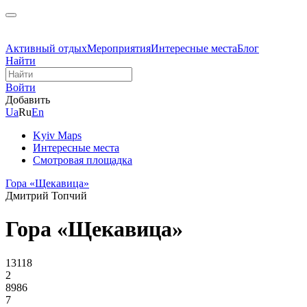
Активный отдых
Мероприятия
Интересные места
Блог
Найти
Войти
Добавить
Ua
Ru
En
Kyiv Maps
Интересные места
Смотровая площадка
Гора «Щекавица»
Дмитрий Топчий
Гора «Щекавица»
13118
2
8986
7