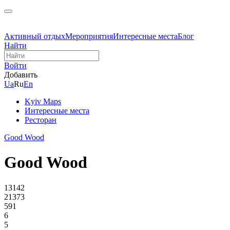
Активный отдых
Мероприятия
Интересные места
Блог
Найти
Войти
Добавить
Ua
Ru
En
Kyiv Maps
Интересные места
Ресторан
Good Wood
Good Wood
13142
21373
591
6
5