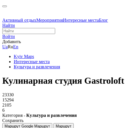
Активный отдых
Мероприятия
Интересные места
Блог
Найти
Войти
Добавить
Ua
Ru
En
Kyiv Maps
Интересные места
Культура и развлечения
Кулинарная студия Gastroloft
23330
15294
2105
6
Категория -
Культура и развлечения
Сохранить
Маршрут Google
Маршрут
Маршрут