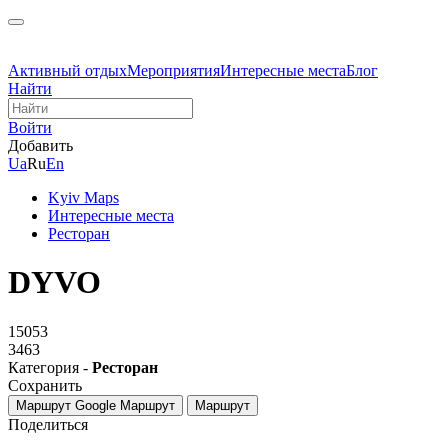
Активный отдых
Мероприятия
Интересные места
Блог
Найти
Войти
Добавить
Ua
Ru
En
Kyiv Maps
Интересные места
Ресторан
DYVO
15053
3463
Категория -
Ресторан
Сохранить
Маршрут Google
Маршрут
Маршрут
Поделиться