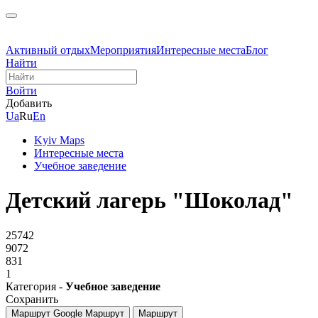
Активный отдых
Мероприятия
Интересные места
Блог
Найти
Войти
Добавить
Ua
Ru
En
Kyiv Maps
Интересные места
Учебное заведение
Детский лагерь "Шоколад"
25742
9072
831
1
Категория -
Учебное заведение
Сохранить
Маршрут Google
Маршрут
Маршрут