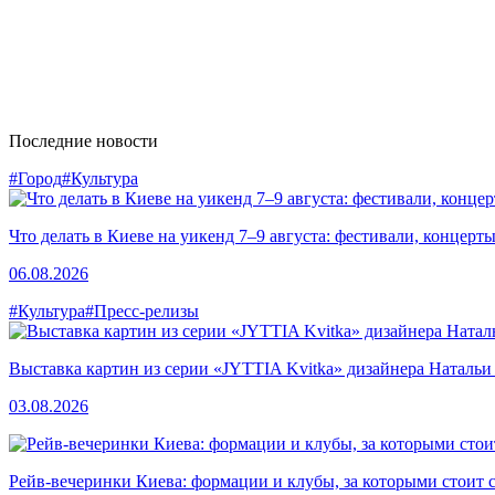
Последние новости
#Город
#Культура
Что делать в Киеве на уикенд 7–9 августа: фестивали, концерт
06.08.2026
#Культура
#Пресс-релизы
Выставка картин из серии «JYTTIA Kvitka» дизайнера Натальи
03.08.2026
Рейв-вечеринки Киева: формации и клубы, за которыми стоит 