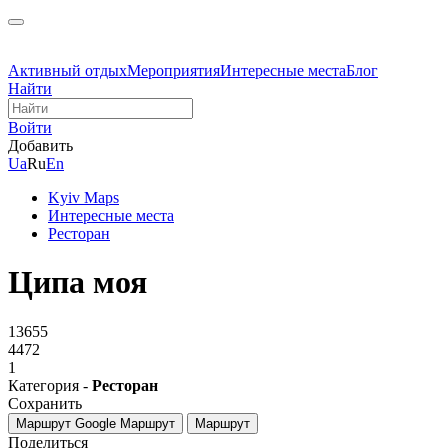
Активный отдых
Мероприятия
Интересные места
Блог
Найти
Войти
Добавить
Ua
Ru
En
Kyiv Maps
Интересные места
Ресторан
Ципа моя
13655
4472
1
Категория -
Ресторан
Сохранить
Маршрут Google
Маршрут
Маршрут
Поделиться