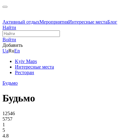
Активный отдых
Мероприятия
Интересные места
Блог
Найти
Войти
Добавить
Ua
Ru
En
Kyiv Maps
Интересные места
Ресторан
Будьмо
Будьмо
12546
5757
1
5
4.8