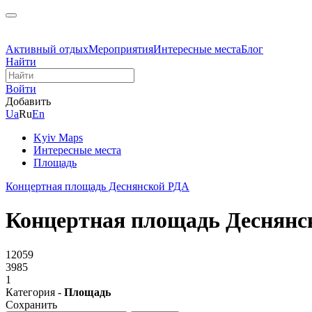
Активный отдых
Мероприятия
Интересные места
Блог
Найти
Войти
Добавить
Ua
Ru
En
Kyiv Maps
Интересные места
Площадь
Концертная площадь Деснянской РДА
Концертная площадь Деснянс
12059
3985
1
Категория -
Площадь
Сохранить