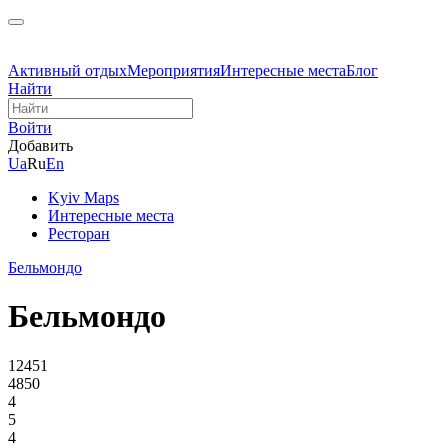
Активный отдых
Мероприятия
Интересные места
Блог
Найти
Войти
Добавить
Ua
Ru
En
Kyiv Maps
Интересные места
Ресторан
Бельмондо
Бельмондо
12451
4850
4
5
4