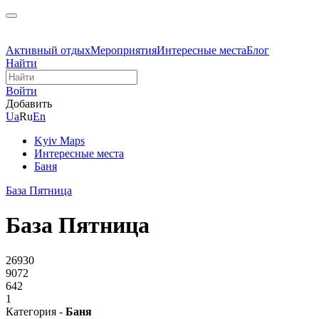
Активный отдых
Мероприятия
Интересные места
Блог
Найти
Войти
Добавить
Ua
Ru
En
Kyiv Maps
Интересные места
Баня
База Пятница
База Пятница
26930
9072
642
1
Категория -
Баня