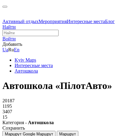
Активный отдых
Мероприятия
Интересные места
Блог
Найти
Войти
Добавить
Ua
Ru
En
Kyiv Maps
Интересные места
Автошкола
Автошкола «ПілотАвто»
20187
1195
3407
15
Категория -
Автошкола
Сохранить
Маршрут Google
Маршрут
Маршрут