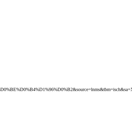
B4%D1%96%D0%B2&source=lnms&tbm=isch&sa=X&ved=0a