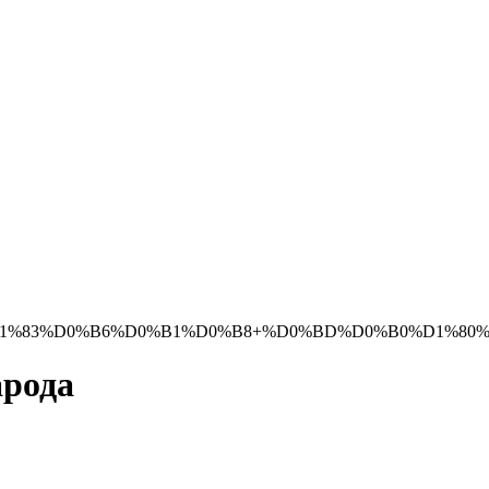
%D0%B6%D0%B1%D0%B8+%D0%BD%D0%B0%D1%80%D0%BE%D0%
арода