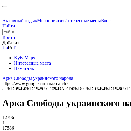
Активный отдых
Мероприятия
Интересные места
Блог
Найти
Войти
Добавить
Ua
Ru
En
Kyiv Maps
Интересные места
Памятник
Арка Свободы украинского народа
https://www.google.com.ua/search?
q=%D0%B0%D1%80%D0%BA%D0%B0+%D0%B4%D1%80%D1%83
Арка Свободы украинского н
12796
1
17586