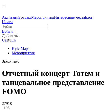
Активный отдых
Мероприятия
Интересные места
Блог
Найти
Войти
Добавить
Ua
Ru
En
Kyiv Maps
Мероприятия
Закончено
Отчетный концерт Тотем и
танцевальное представление
FOMO
27918
1195