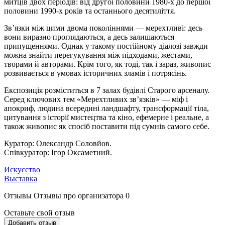
митців двох періодів: від другої половини 1980-х до першої
половини 1990-х років та останнього десятиліття.
Зв’язки між цими двома поколіннями — мерехтливі: десь
вони виразно проглядаються, а десь залишаються
припущеннями. Однак у такому постійному діалозі завжди
можна знайти перегукування між підходами, жестами,
творами й авторами. Крім того, як тоді, так і зараз, живопис
розвивається в умовах історичних зламів і потрясінь.
Експозиція розміститься в 7 залах будівлі Старого арсеналу.
Серед ключових тем «Мерехтливих звʼязків» — міф і
апокриф, людина всередині ландшафту, трансформації тіла,
цитування з історії мистецтва та кіно, ефемерне і реальне, а
також живопис як спосіб поставити під сумнів самого себе.
Куратор: Олександр Соловйов.
Співкуратор: Ігор Оксаметний.
Искусство
Выставка
Отзывы
Отзывы про организатора
0
Оставьте свой отзыв
Добавить отзыв