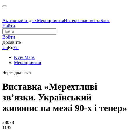
Активный отдых
Мероприятия
Интересные места
Блог
Найти
Войти
Добавить
Ua
Ru
En
Kyiv Maps
Мероприятия
Через два часа
Виставка «Мерехтливі
звʼязки. Український
живопис на межі 90-х і тепер»
28078
1195