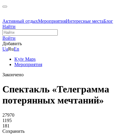
Активный отдых
Мероприятия
Интересные места
Блог
Найти
Войти
Добавить
Ua
Ru
En
Kyiv Maps
Мероприятия
Закончено
Спектакль «Телеграмма
потерянных мечтаний»
27970
1195
181
Сохранить