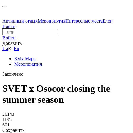
Активный отдых
Мероприятия
Интересные места
Блог
Найти
Войти
Добавить
Ua
Ru
En
Kyiv Maps
Мероприятия
Закончено
SVET x Osocor closing the
summer season
26143
1195
601
Сохранить