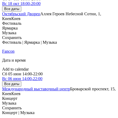
Вс
18 окт
18:00-20:00
Все даты
Октябрьский Дворец
Аллея Героев Небесной Сотни, 1,
Киев
Киев
Фестиваль
Ярмарка
Музыка
Сохранить
Фестиваль | Ярмарка | Музыка
Fancon
Дата и время
Add to calendar
Сб
05 июн
14:00-22:00
Вс
06 июн
14:00-22:00
Все даты
Международный выставочный центр
Броварской проспект, 15,
Киев
Киев
Концерт
Музыка
Сохранить
Концерт | Музыка