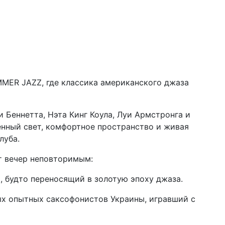
UMMER JAZZ, где классика американского джаза
 Беннетта, Нэта Кинг Коула, Луи Армстронга и
енный свет, комфортное пространство и живая
луба.
от вечер неповторимым:
 будто переносящий в золотую эпоху джаза.
х опытных саксофонистов Украины, игравший с