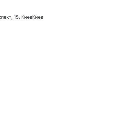
пект, 15, Киев
Киев