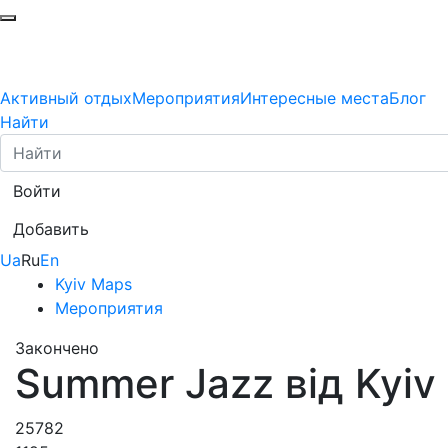
Активный отдых
Мероприятия
Интересные места
Блог
Найти
Войти
Добавить
Ua
Ru
En
Kyiv Maps
Мероприятия
Закончено
Summer Jazz від Kyiv 
25782