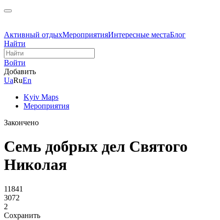
Активный отдых
Мероприятия
Интересные места
Блог
Найти
Войти
Добавить
Ua
Ru
En
Kyiv Maps
Мероприятия
Закончено
Семь добрых дел Святого
Николая
11841
3072
2
Сохранить