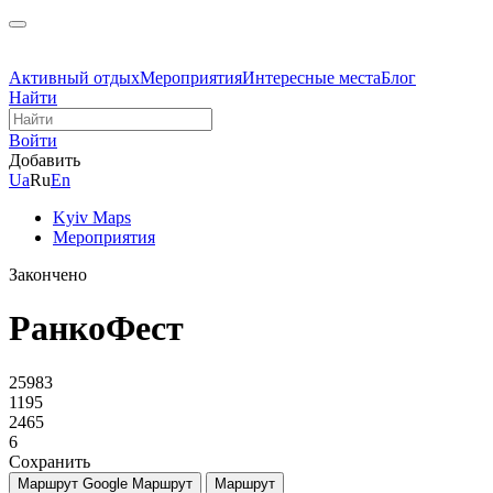
Активный отдых
Мероприятия
Интересные места
Блог
Найти
Войти
Добавить
Ua
Ru
En
Kyiv Maps
Мероприятия
Закончено
РанкоФест
25983
1195
2465
6
Сохранить
Маршрут Google
Маршрут
Маршрут