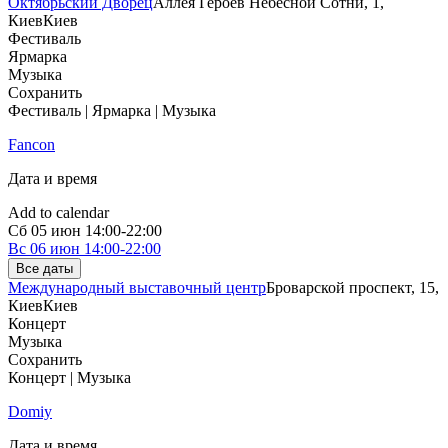
Октябрьский Дворец
Аллея Героев Небесной Сотни, 1,
Киев
Киев
Фестиваль
Ярмарка
Музыка
Сохранить
Фестиваль | Ярмарка | Музыка
Fancon
Дата и время
Add to calendar
Сб
05 июн
14:00-22:00
Вс
06 июн
14:00-22:00
Все даты
Международный выставочный центр
Броварской проспект, 15,
Киев
Киев
Концерт
Музыка
Сохранить
Концерт | Музыка
Domiy
Дата и время