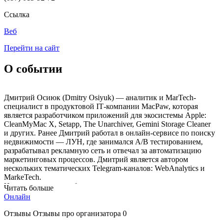
Ссылка
Веб
Перейти на сайт
О событии
Дмитрий Осиюк (Dmitry Osiyuk) — аналитик и MarTech-
специалист в продуктовой ІТ-компании MacPaw, которая
является разработчиком приложений для экосистемы Apple:
CleanMyMac X, Setapp, The Unarchiver, Gemini Storage Cleaner
и других. Ранее Дмитрий работал в онлайн-сервисе по поиску
недвижимости — ЛУН, где занимался A/B тестированием,
разрабатывал рекламную сеть и отвечал за автоматизацию
маркетинговых процессов. Дмитрий является автором
нескольких тематических Telegram-каналов: WebAnalytics и
MarkeTech.
На воркшопе мы разберем подходы к определению
Читать больше
проблемных мест на сайте и того, что нужно тестировать в
Онлайн
первую очередь. Рассмотрим разные варианты проведения
экспериментов, их преимущества и недостатки. Разберемся с
Отзывы
Отзывы про организатора
0