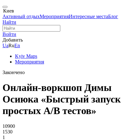
Киев
Активный отдых
Мероприятия
Интересные места
Блог
Найти
Войти
Добавить
Ua
Ru
En
Kyiv Maps
Мероприятия
Закончено
Онлайн-воркшоп Димы
Осиюка «Быстрый запуск
простых A/B тестов»
10900
1530
1