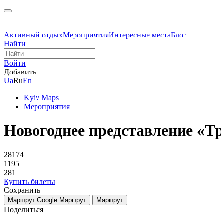
Активный отдых
Мероприятия
Интересные места
Блог
Найти
Войти
Добавить
Ua
Ru
En
Kyiv Maps
Мероприятия
Новогоднее представление «Т
28174
1195
281
Купить билеты
Сохранить
Маршрут Google
Маршрут
Маршрут
Поделиться