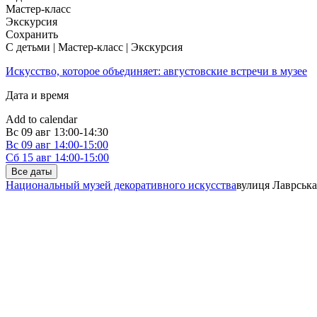
Мастер-класс
Экскурсия
Сохранить
С детьми | Мастер-класс | Экскурсия
Искусство, которое объединяет: августовские встречи в музее
Дата и время
Add to calendar
Вс
09 авг
13:00-14:30
Вс
09 авг
14:00-15:00
Сб
15 авг
14:00-15:00
Все даты
Национальный музей декоративного искусства
вулиця Лаврська,