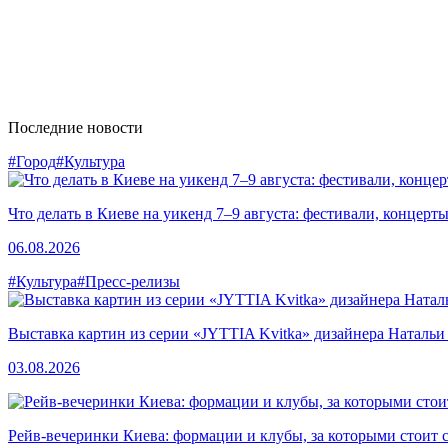
Последние новости
#Город
#Культура
Что делать в Киеве на уикенд 7–9 августа: фестивали, концерт
06.08.2026
#Культура
#Пресс-релизы
Выставка картин из серии «JYTTIA Kvitka» дизайнера Натальи
03.08.2026
Рейв-вечеринки Киева: формации и клубы, за которыми стоит 