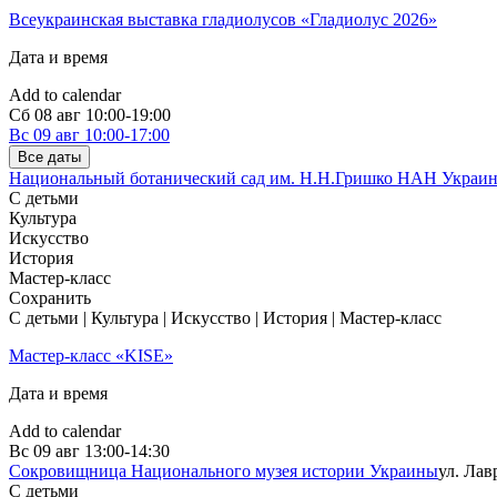
Всеукраинская выставка гладиолусов «Гладиолус 2026»
Дата и время
Add to calendar
Сб
08 авг
10:00-19:00
Вс
09 авг
10:00-17:00
Все даты
Национальный ботанический сад им. Н.Н.Гришко НАН Украи
С детьми
Культура
Искусство
История
Мастер-класс
Сохранить
С детьми | Культура | Искусство | История | Мастер-класс
Мастер-класс «KISE»
Дата и время
Add to calendar
Вс
09 авг
13:00-14:30
Сокровищница Национального музея истории Украины
ул. Лав
С детьми