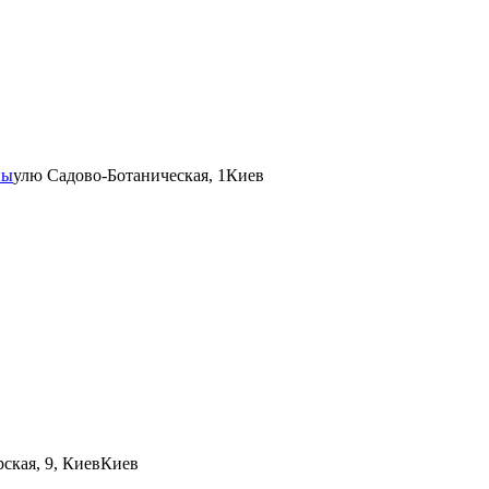
ны
улю Садово-Ботаническая, 1
Киев
рская, 9, Киев
Киев