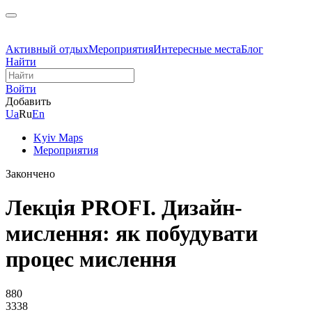
Активный отдых
Мероприятия
Интересные места
Блог
Найти
Войти
Добавить
Ua
Ru
En
Kyiv Maps
Мероприятия
Закончено
Лекція PROFI. Дизайн-
мислення: як побудувати
процес мислення
880
3338