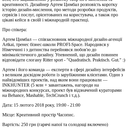
креативності. Дизайнер Артем Цимбал розповість коротку
історію дизайн-мислення, про методи розробки продуктів,
сервісів і послуг, орієнтованих на користувача, а також про
цікаві кейси в своїй і міжнародній практиці.
Про спікера:
Артем Цимбал — співзасновник міжнародної дизайн-агенції
Artkai, тренес бізнес-школи PROFI-Space. Народився у
Німеччині і з дитинства перейнявся любов'ю до
мінімалістичного дизайну. Упевнений, що дизайн повинен
відповідати слогану Ritter sport - "Quadratisch. Praktisch. Gut." :)
Артем і його команда — експерти в сфері дизайну інтерфейсів
з великим досвідом роботи із зарубіжними клієнтами. Один з
найвідоміших проектів, над яким вони працювали —
INKHUNTER (5 млн + завантажень, нагороди на
міжнародних конкурсах, проект був відзначений кураторами
на Behance, Mashable, TechCrunch і т.д.).
Дата: 15 лютого 2018 року, 19:00 - 21:00
Місце: Креативний простір Часопис.
Вартість: 250 грн (гарячі напої та солодощі включено)