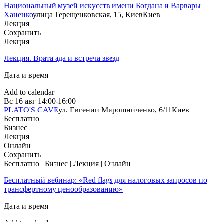
Национальный музей искусств имени Богдана и Варвары
Ханенко
улица Терещенковская, 15, Киев
Киев
Лекция
Сохранить
Лекция
Лекция. Врата ада и встреча звезд
Дата и время
Add to calendar
Вс
16 авг
14:00-16:00
PLATO'S CAVE
ул. Евгении Мирошниченко, 6/11
Киев
Бесплатно
Бизнес
Лекция
Онлайн
Сохранить
Бесплатно | Бизнес | Лекция | Онлайн
Бесплатный вебинар: «Red flags для налоговых запросов по
трансфертному ценообразованию»
Дата и время